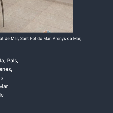
rat de Mar, Sant Pol de Mar, Arenys de Mar,
a, Pals,
lanes,
as
 Mar
de