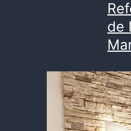
Ref
de 
Mar