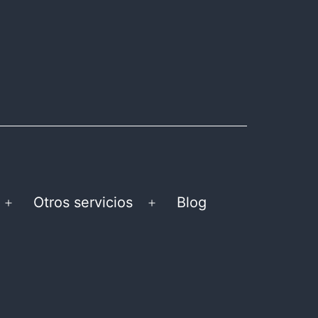
Otros servicios
Blog
Abrir
Abrir
el
el
menú
menú