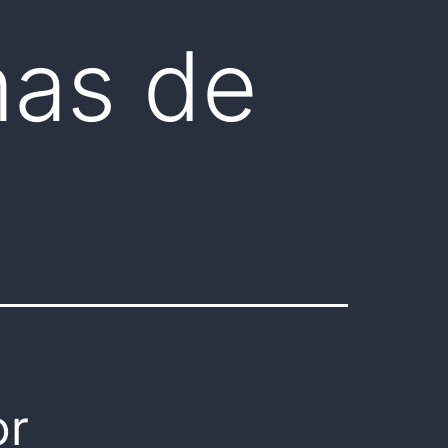
mas de
or