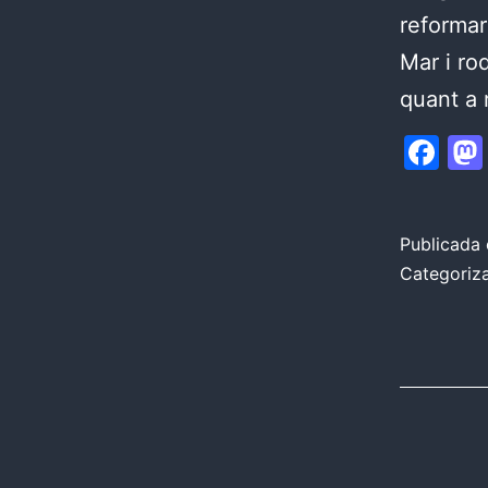
reformar
Mar i ro
quant a
Fa
Publicada 
Categori