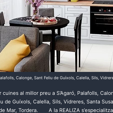
alafolls, Calonge, Sant Feliu de Guíxols, Calella, Sils, Vidr
 cuines al millor preu a S’Agaró, Palafolls, Calo
iu de Guíxols, Calella, Sils, Vidreres, Santa Sus
 de Mar, Tordera. A la REALIZA s’especialitza