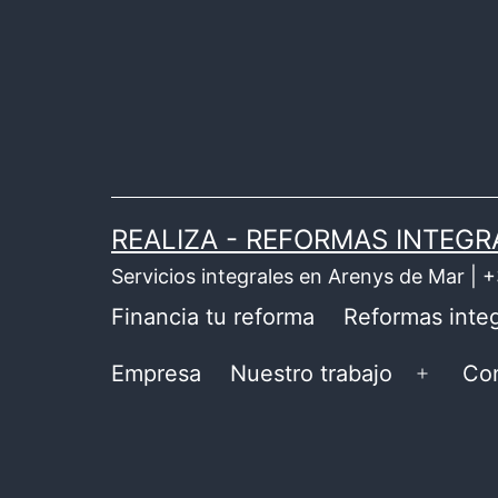
Saltar
al
contenido
REALIZA - REFORMAS INTEGR
Servicios integrales en Arenys de Mar |
Financia tu reforma
Reformas integ
Empresa
Nuestro trabajo
Co
Abrir
el
menú