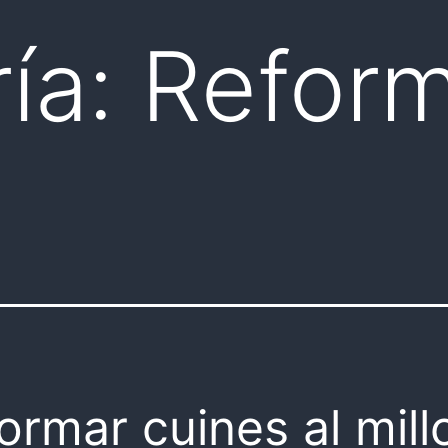
ía:
Refor
ormar cuines al mill