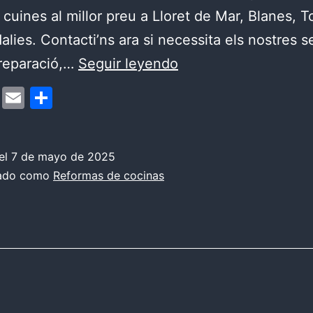
 cuines al millor preu a Lloret de Mar, Blanes, 
dalies. Contacti’ns ara si necessita els nostres s
Reformar
 reparació,…
Seguir leyendo
cuines
cebook
Mastodon
Email
Compartir
al
millor
preu
el
7 de mayo de 2025
zado como
Reformas de cocinas