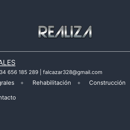
ALES
 +34 656 185 289 | falcazar328@gmail.com
rales
Rehabilitación
Construcción
Abrir
Abrir
el
el
ntacto
menú
menú