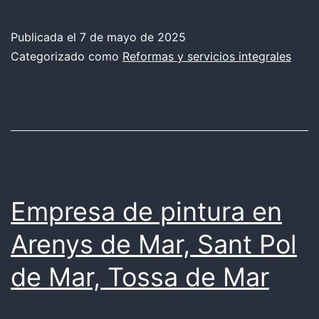
saber
para
Publicada el
7 de mayo de 2025
Categorizado como
Reformas y servicios integrales
reformar
un
restaurante
Sant
Pol
de
Empresa de pintura en
Mar?
Arenys de Mar, Sant Pol
de Mar, Tossa de Mar