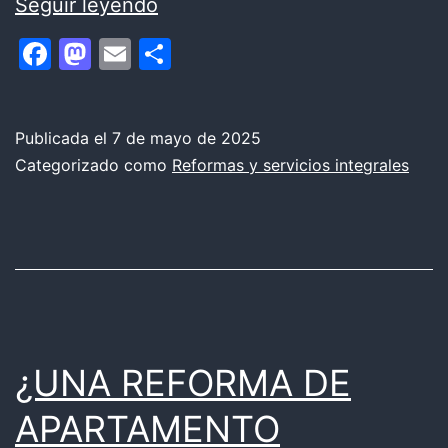
Instalar
Seguir leyendo
Domótica
Facebook
Mastodon
Email
Compartir
en
Arenys
de
Publicada el
7 de mayo de 2025
Categorizado como
Reformas y servicios integrales
Mar
¿UNA REFORMA DE
APARTAMENTO