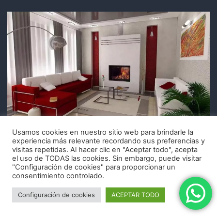
Usamos cookies en nuestro sitio web para brindarle la
Empresa de pintura en Arenys de Mar, Cabrera de Mar,
experiencia más relevante recordando sus preferencias y
Vilassar de Mar, Blanes, Llagostera, Breda, Sant Pol de
visitas repetidas. Al hacer clic en "Aceptar todo", acepta
el uso de TODAS las cookies. Sin embargo, puede visitar
Mar, Tossa de Mar, Lloret de Mar
"Configuración de cookies" para proporcionar un
consentimiento controlado.
Empresa de pintura en Arenys de Mar,
Configuración de cookies
ACEPTAR TODO
Cabrera de Mar, Vilassar de Mar, Blanes,