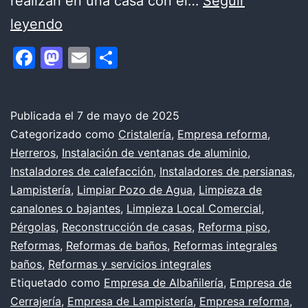
realizan en una casa con el…
Seguir
¿Qué
leyendo
es
Facebook
Mastodon
Email
Compartir
una
reforma
integral
Publicada el
7 de mayo de 2025
Categorizado como
Cristalería
,
Empresa reforma
,
y
Herreros
,
Instalación de ventanas de aluminio
,
cuándo
Instaladores de calefacción
,
Instaladores de persianas
,
suele
Lampistería
,
Limpiar Pozo de Agua
,
Limpieza de
canalones o bajantes
,
Limpieza Local Comercial
,
realizarse?
Pérgolas
,
Reconstrucción de casas
,
Reforma piso
,
Reformas
,
Reformas de baños
,
Reformas integrales
baños
,
Reformas y servicios integrales
Etiquetado como
Empresa de Albañilería
,
Empresa de
Cerrajería
,
Empresa de Lampistería
,
Empresa reforma
,