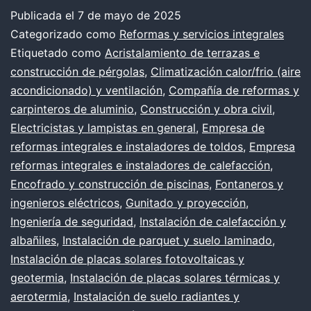
COSMÉT
Publicada el
7 de mayo de 2025
Categorizado como
Reformas y servicios integrales
O
Etiquetado como
Acristalamiento de terrazas e
FUNDAM
construcción de pérgolas
,
Climatización calor/frio (aire
acondicionado) y ventilación
,
Compañía de reformas y
carpinteros de aluminio
,
Construcción y obra civil
,
Electricistas y lampistas en general
,
Empresa de
reformas integrales e instaladores de toldos
,
Empresa
reformas integrales e instaladores de calefacción
,
Encofrado y construcción de piscinas
,
Fontaneros y
ingenieros eléctricos
,
Gunitado y proyección
,
Ingeniería de seguridad
,
Instalación de calefacción y
albañiles
,
Instalación de parquet y suelo laminado
,
Instalación de placas solares fotovoltaicas y
geotermia
,
Instalación de placas solares térmicas y
aerotermia
,
Instalación de suelo radiantes y