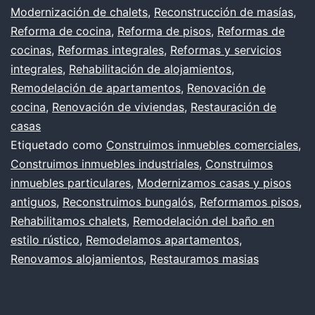
Modernización de chalets
,
Reconstrucción de masías
,
en
Reforma de cocina
,
Reforma de pisos
,
Reformas de
Llo
cocinas
,
Reformas integrales
,
Reformas y servicios
integrales
,
Rehabilitación de alojamientos
,
de
Remodelación de apartamentos
,
Renovación de
Ma
cocina
,
Renovación de viviendas
,
Restauración de
casas
Etiquetado como
Construimos inmuebles comerciales
,
Construimos inmuebles industriales
,
Construimos
inmuebles particulares
,
Modernizamos casas y pisos
antiguos
,
Reconstruimos bungalós
,
Reformamos pisos
,
Rehabilitamos chalets
,
Remodelación del baño en
estilo rústico
,
Remodelamos apartamentos
,
Renovamos alojamientos
,
Restauramos masias