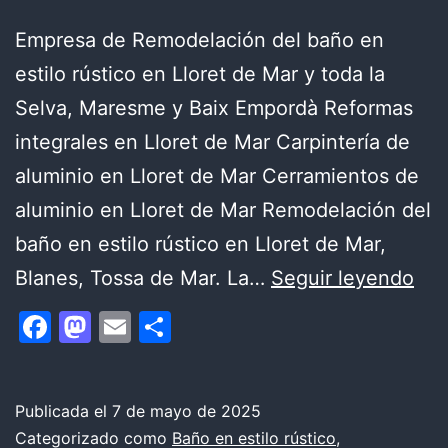
Empresa de Remodelación del baño en
estilo rústico en Lloret de Mar y toda la
Selva, Maresme y Baix Empordà Reformas
integrales en Lloret de Mar Carpintería de
aluminio en Lloret de Mar Cerramientos de
aluminio en Lloret de Mar Remodelación del
baño en estilo rústico en Lloret de Mar,
Rem
Blanes, Tossa de Mar. La…
Seguir leyendo
del
Facebook
Mastodon
Email
Compartir
ba
en
esti
Publicada el
7 de mayo de 2025
Categorizado como
Baño en estilo rústico
,
rús