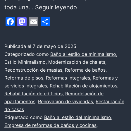
Baño
toda una…
Seguir leyendo
al
Facebook
Mastodon
Email
Compartir
estilo
del
minimalismo
Publicada el
7 de mayo de 2025
Categorizado como
Baño al estilo de minimalismo
,
Estilo Minimalismo
,
Modernización de chalets
,
Reconstrucción de masías
,
Reforma de baños
,
Reforma de pisos
,
Reformas integrales
,
Reformas y
servicios integrales
,
Rehabilitación de alojamientos
,
Rehabilitación de edificios
,
Remodelación de
apartamentos
,
Renovación de viviendas
,
Restauración
de casas
Etiquetado como
Baño al estilo del minimalismo
,
Empresa de reformas de baños y cocinas
,