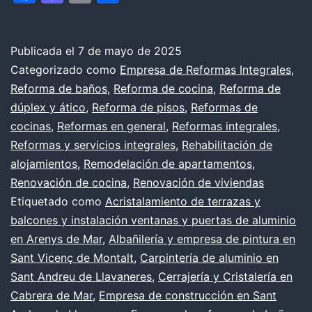
habitación
comenzar
la
Publicada el
7 de mayo de 2025
Categorizado como
Empresa de Reformas Integrales
,
reforma
Reforma de baños
,
Reforma de cocina
,
Reforma de
en
dúplex y ático
,
Reforma de pisos
,
Reformas de
el
cocinas
,
Reformas en general
,
Reformas integrales
,
Reformas y servicios integrales
,
Rehabilitación de
apartamento:
alojamientos
,
Remodelación de apartamentos
,
recomendaciones
Renovación de cocina
,
Renovación de viviendas
generales
Etiquetado como
Acristalamiento de terrazas y
balcones y instalación ventanas y puertas de aluminio
en Arenys de Mar
,
Albañilería y empresa de pintura en
Sant Vicenç de Montalt
,
Carpintería de aluminio en
Sant Andreu de Llavaneres
,
Cerrajería y Cristalería en
Cabrera de Mar
,
Empresa de construcción en Sant