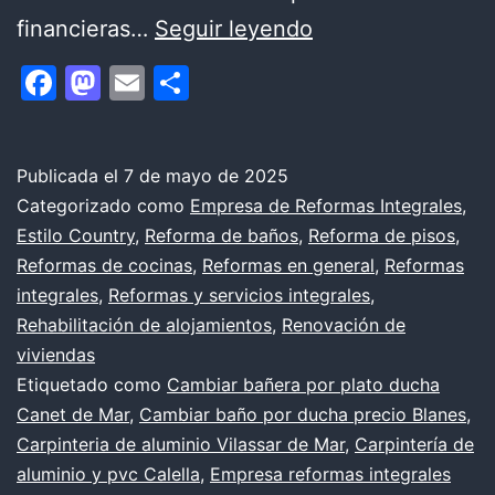
Ideas
financieras…
Seguir leyendo
de
Facebook
Mastodon
Email
Compartir
reforma
de
apartamentos
Publicada el
7 de mayo de 2025
Categorizado como
Empresa de Reformas Integrales
,
de
Estilo Country
,
Reforma de baños
,
Reforma de pisos
,
3
Reformas de cocinas
,
Reformas en general
,
Reformas
y
integrales
,
Reformas y servicios integrales
,
Rehabilitación de alojamientos
,
Renovación de
2
viviendas
habitaciones
Etiquetado como
Cambiar bañera por plato ducha
Canet de Mar
,
Cambiar baño por ducha precio Blanes
,
Carpinteria de aluminio Vilassar de Mar
,
Carpintería de
aluminio y pvc Calella
,
Empresa reformas integrales