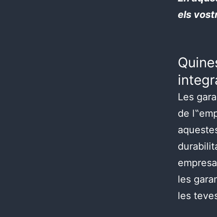
els vost
Quine
integr
Les gara
de l‟emp
aquestes 
durabilit
empresa 
les gara
les teve