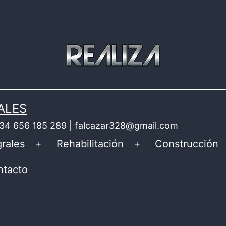
ALES
 +34 656 185 289 | falcazar328@gmail.com
rales
Rehabilitación
Construcción
Abrir
Abrir
el
el
ntacto
menú
menú