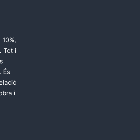
l 10%,
 Tot i
s
. És
elació
obra i