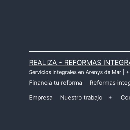
Saltar
al
contenido
REALIZA - REFORMAS INTEGR
Servicios integrales en Arenys de Mar |
Financia tu reforma
Reformas integ
Empresa
Nuestro trabajo
Co
Abrir
el
menú