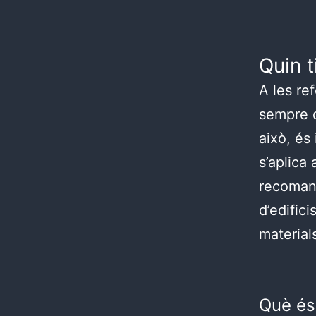
Quin t
A les re
sempre q
això, és
s’aplica 
recomana
d’edifici
material
Què és 