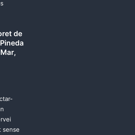
es
oret de
 Pineda
 Mar,
ctar-
en
ervei
st sense