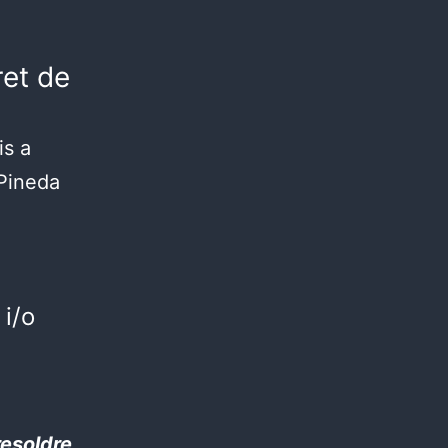
ret de
is a
 Pineda
 i/o
resoldre