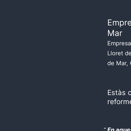
Empres
Mar
Empresa 
Lloret d
de Mar, 
Estàs c
reforme
En aques