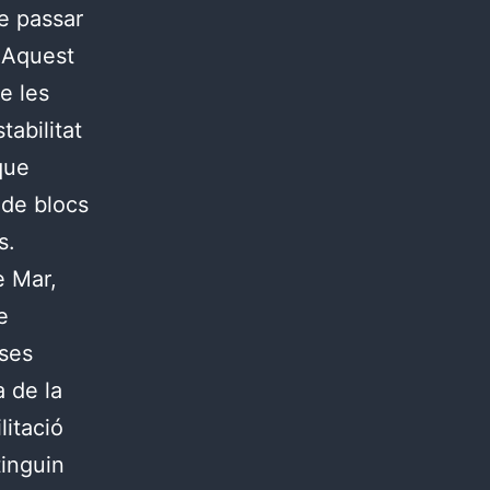
de passar
. Aquest
de les
tabilitat
que
 de blocs
s.
e Mar,
e
ases
a de la
litació
tinguin