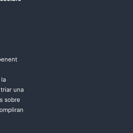
epenent
 la
 triar una
is sobre
compliran