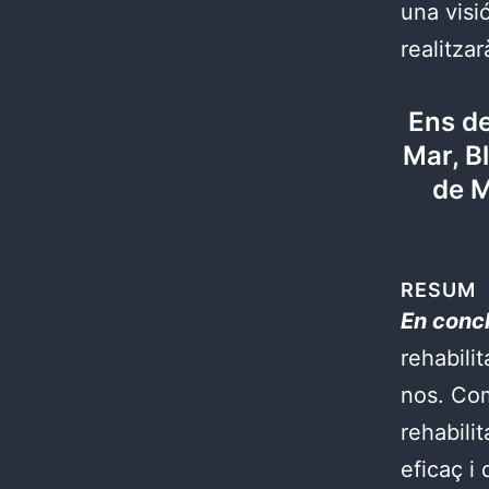
una visió
realitzar
Ens de
Mar, B
de M
RESUM
En conc
rehabilit
nos. Co
rehabilit
eficaç i 