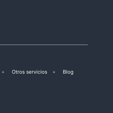
Otros servicios
Blog
Abrir
Abrir
el
el
menú
menú