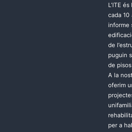
L’ITE és
cada 10 
informe s
edificaci
de l’est
puguin s
de pisos
A la nos
oferim un
projecte
unifamili
rehabili
per a ha