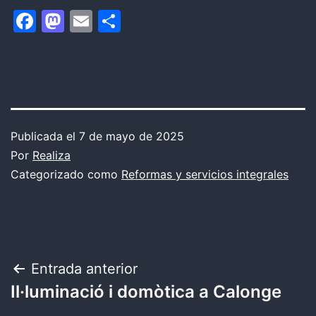
Facebook
Mastodon
Email
Compartir
Publicada el
7 de mayo de 2025
Por
Realiza
Categorizado como
Reformas y servicios integrales
Navegación
Entrada anterior
Il·luminació i domòtica a Calonge
de