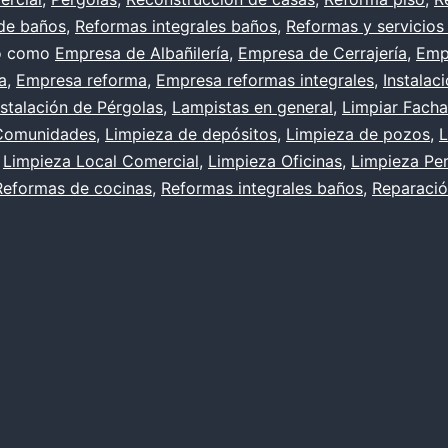
de baños
,
Reformas integrales baños
,
Reformas y servicios 
realizarse?
do como
Empresa de Albañilería
,
Empresa de Cerrajería
,
Emp
a
,
Empresa reforma
,
Empresa reformas integrales
,
Instalac
nstalación de Pérgolas
,
Lampistas en general
,
Limpiar Fach
Comunidades
,
Limpieza de depósitos
,
Limpieza de pozos
,
L
,
Limpieza Local Comercial
,
Limpieza Oficinas
,
Limpieza Per
Reformas de cocinas
,
Reformas integrales baños
,
Reparació