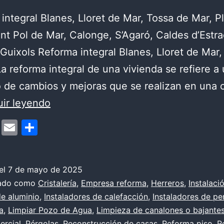
integral Blanes, Lloret de Mar, Tossa de Mar, Pl
ant Pol de Mar, Calonge, S’Agaró, Caldes d’Estra
 Guixols Reforma integral Blanes, Lloret de Mar,
a reforma integral de una vivienda se refiere a
 de cambios y mejoras que se realizan en una 
¿Qué
ir leyendo
es
cebook
Mastodon
Email
Compartir
una
reforma
integral
el
7 de mayo de 2025
zado como
Cristalería
,
Empresa reforma
,
Herreros
,
Instalaci
y
e aluminio
,
Instaladores de calefacción
,
Instaladores de pe
cuándo
a
,
Limpiar Pozo de Agua
,
Limpieza de canalones o bajante
suele
ercial
,
Pérgolas
,
Reconstrucción de casas
,
Reforma piso
,
R