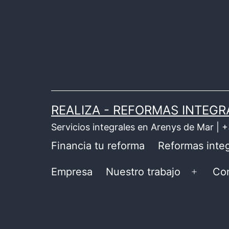
Saltar
al
contenido
REALIZA - REFORMAS INTEGR
Servicios integrales en Arenys de Mar |
Financia tu reforma
Reformas integ
Empresa
Nuestro trabajo
Co
Abrir
el
menú