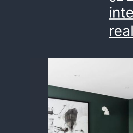
int
rea