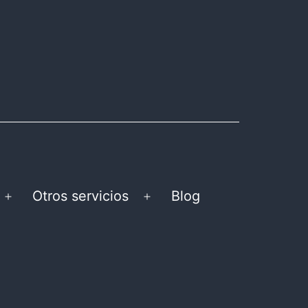
Otros servicios
Blog
Abrir
Abrir
el
el
menú
menú