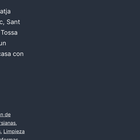
atja
c, Sant
 Tossa
 un
casa con
ón de
rsianas
,
s
,
Limpieza
eformas
,