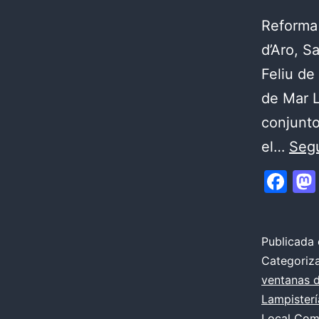
Reforma 
d’Aro, S
Feliu de
de Mar L
conjunto
el…
Segu
Fa
Publicada 
Categori
ventanas d
Lampisterí
Local Com