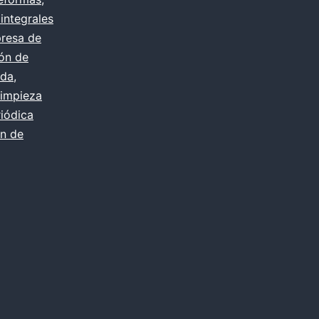
integrales
resa de
ión de
ada
,
impieza
iódica
n de