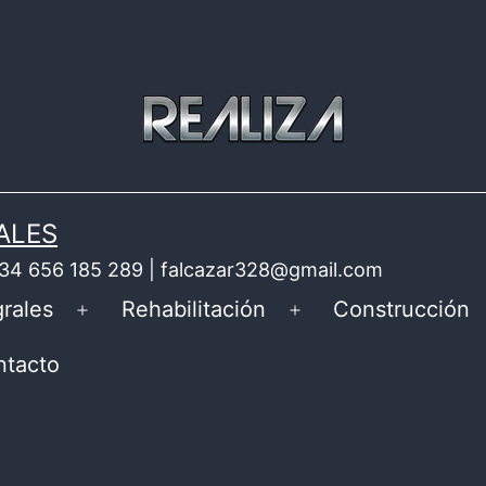
ALES
 +34 656 185 289 | falcazar328@gmail.com
rales
Rehabilitación
Construcción
Abrir
Abrir
el
el
ntacto
menú
menú