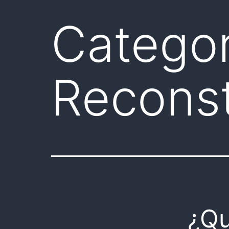
Categor
Reconst
¿Qu