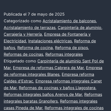
hermosa
reforma
Publicada el
7 de mayo de 2025
Categorizado como
Acristalamiento de balcones
,
moderna
Acristalamiento de terrazas
,
Carpintería de aluminio
,
y
Cerrajería y Herrería
,
Empresa de Fontanería y
no
Electricidad
,
Instalaciones eléctricas
,
Reforma de
baños
,
Reforma de cocina
,
Reforma de pisos
,
arruinarse.
Reformas de cocinas
,
Reformas integrales
10
Etiquetado como
Carpintería de aluminio Sant Pol de
trucos
Mar
,
Empresa de reformas Cabrera de Mar
,
Empresa
que
de reformas integrales Blanes
,
Empresa reforma
Caldes d'Estrac
,
Empresa reformas integrales Canet
funcionan
de Mar
,
Reformas de cocinas y baños Llagostera
,
Reformas integrales baños Arenys de Mar
,
Reformas
integrales baratas Granollers
,
Reformas integrales
casas Pineda de Mar
,
Reformas integrales de cocinas