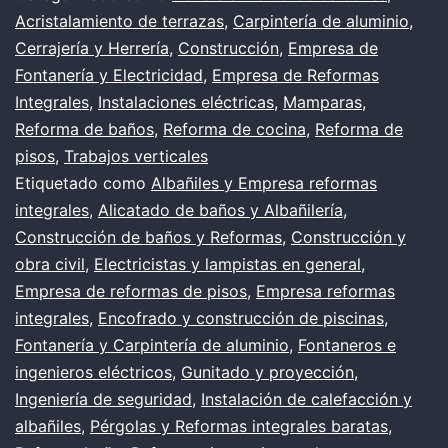
techos
Acristalamiento de terrazas
,
Carpintería de aluminio
,
bajos
Cerrajería y Herrería
,
Construcción
,
Empresa de
(Parte
Fontanería y Electricidad
,
Empresa de Reformas
Integrales
,
Instalaciones eléctricas
,
Mamparas
,
1)
Reforma de baños
,
Reforma de cocina
,
Reforma de
pisos
,
Trabajos verticales
Etiquetado como
Albañiles y Empresa reformas
integrales
,
Alicatado de baños y Albañilería
,
Construcción de baños y Reformas
,
Construcción y
obra civil
,
Electricistas y lampistas en general
,
Empresa de reformas de pisos
,
Empresa reformas
integrales
,
Encofrado y construcción de piscinas
,
Fontanería y Carpintería de aluminio
,
Fontaneros e
ingenieros eléctricos
,
Gunitado y proyección
,
Ingeniería de seguridad
,
Instalación de calefacción y
albañiles
,
Pérgolas y Reformas integrales baratas
,