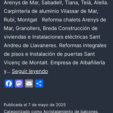
Arenys de Mar, Sabadell, Tiana, Teià, Alella.
Carpintería de aluminio Vilassar de Mar,
Rubí, Montgat Reforma chalets Arenys de
Mar, Granollers, Breda Construcción de
viviendas e Instalaciones eléctricas Sant
Andreu de Llavaneres. Reformas integrales
de pisos e Instalación de puertas Sant
Vicenç de Montalt. Empresa de Albañilería
Reformas
y…
Seguir leyendo
en
Facebook
Mastodon
Email
Compartir
pequeños
apartamentos
con
Publicada el
7 de mayo de 2025
Categorizado como
Acristalamiento de balcones
,