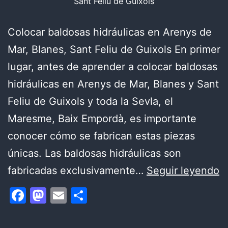
Sant Feliu de Guixols
Colocar baldosas hidráulicas en Arenys de
Mar, Blanes, Sant Feliu de Guixols En primer
lugar, antes de aprender a colocar baldosas
hidráulicas en Arenys de Mar, Blanes y Sant
Feliu de Guixols y toda la Sevla, el
Maresme, Baix Empordà, es importante
conocer cómo se fabrican estas piezas
únicas. Las baldosas hidráulicas son
E
fabricadas exclusivamente…
Seguir leyendo
P
Facebook
Mastodon
Email
Compartir
D
C