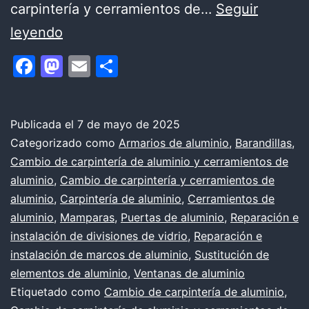
carpintería y cerramientos de…
Seguir
Servicios
leyendo
de
Facebook
Mastodon
Email
Compartir
cambio
de
carpintería
Publicada el
7 de mayo de 2025
Categorizado como
Armarios de aluminio
,
Barandillas
,
de
Cambio de carpintería de aluminio y cerramientos de
aluminio
aluminio
,
Cambio de carpintería y cerramientos de
y
aluminio
,
Carpintería de aluminio
,
Cerramientos de
aluminio
,
Mamparas
,
Puertas de aluminio
,
Reparación e
cerramientos
instalación de divisiones de vidrio
,
Reparación e
de
instalación de marcos de aluminio
,
Sustitución de
aluminio
elementos de aluminio
,
Ventanas de aluminio
Etiquetado como
Cambio de carpintería de aluminio
,