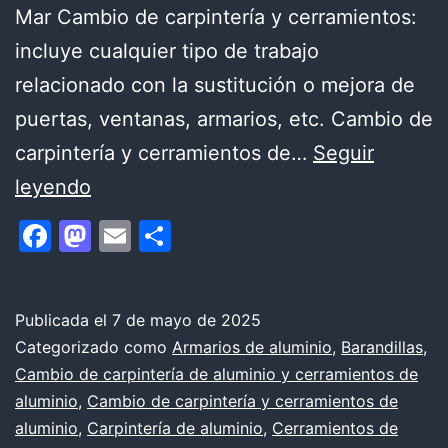
Mar Cambio de carpintería y cerramientos:
incluye cualquier tipo de trabajo
relacionado con la sustitución o mejora de
puertas, ventanas, armarios, etc. Cambio de
carpintería y cerramientos de…
Seguir
Servicios
leyendo
de
Facebook
Mastodon
Email
Compartir
cambio
de
carpintería
Publicada el
7 de mayo de 2025
Categorizado como
Armarios de aluminio
,
Barandillas
,
de
Cambio de carpintería de aluminio y cerramientos de
aluminio
aluminio
,
Cambio de carpintería y cerramientos de
y
aluminio
,
Carpintería de aluminio
,
Cerramientos de