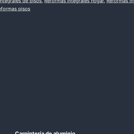
ntegrales de pisos
,
Reformas integrales hogar
,
Reformas in
eformas pisos
Carpintería de aluminio