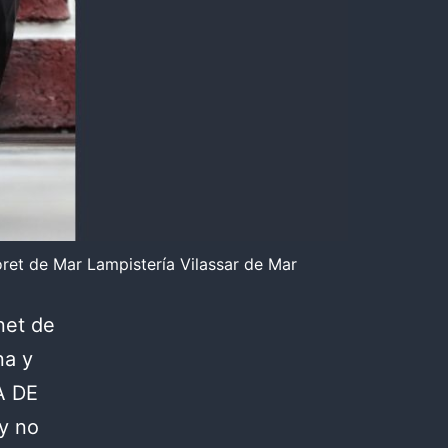
oret de Mar Lampistería Vilassar de Mar
net de
na y
A DE
y no