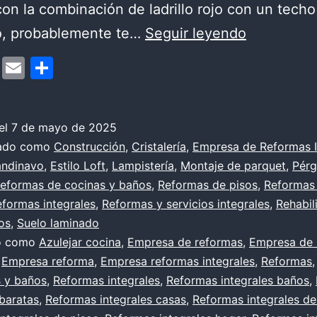
on la combinación de ladrillo rojo con un techo
LADRILLO
o, probablemente te…
Seguir leyendo
DECORAT
cebook
Mastodon
Email
Compartir
EN
EL
INTERIOR
el
7 de mayo de 2025
zado como
Construcción
,
Cristalería
,
Empresa de Reformas I
DEL
andinavo
,
Estilo Loft
,
Lampistería
,
Montaje de parquet
,
Pérg
APARTAM
eformas de cocinas y baños
,
Reformas de pisos
,
Reformas
formas integrales
,
Reformas y servicios integrales
,
Rehabil
os
,
Suelo laminado
do como
Azulejar cocina
,
Empresa de reformas
,
Empresa de 
,
Empresa reforma
,
Empresa reformas integrales
,
Reformas
s y baños
,
Reformas integrales
,
Reformas integrales baños
,
 baratas
,
Reformas integrales casas
,
Reformas integrales de