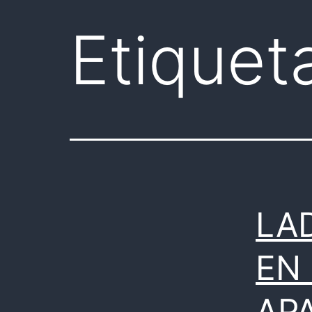
Etiquet
LA
EN 
AP