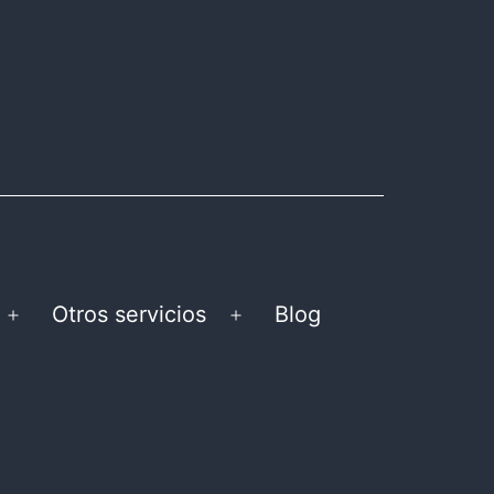
Otros servicios
Blog
Abrir
Abrir
el
el
menú
menú