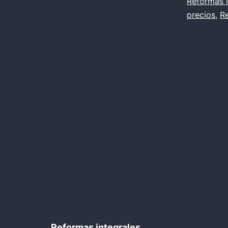
Reformas i
precios
,
R
Reformas integrales