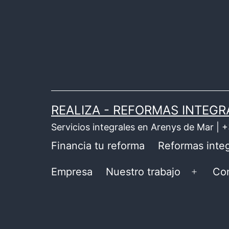
Saltar
al
contenido
REALIZA - REFORMAS INTEGR
Servicios integrales en Arenys de Mar |
Financia tu reforma
Reformas integ
Empresa
Nuestro trabajo
Co
Abrir
el
menú