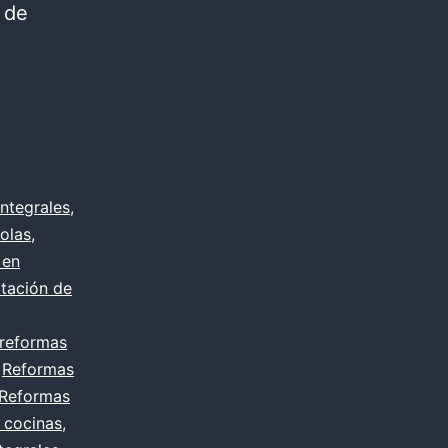
 de
IVO
ntegrales
,
olas
,
ENTO
 en
itación de
reformas
,
Reformas
Reformas
 cocinas
,