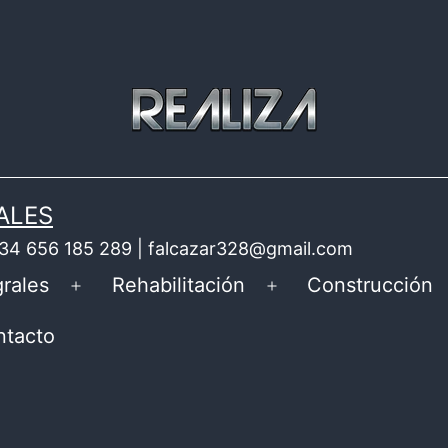
ALES
 +34 656 185 289 | falcazar328@gmail.com
rales
Rehabilitación
Construcción
Abrir
Abrir
el
el
ntacto
menú
menú