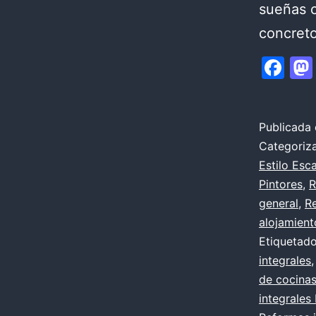
sueñas c
concret
Fa
Publicada 
Categori
Estilo Esc
Pintores
,
R
general
,
Re
alojamient
Etiqueta
integrales
de cocina
integrales