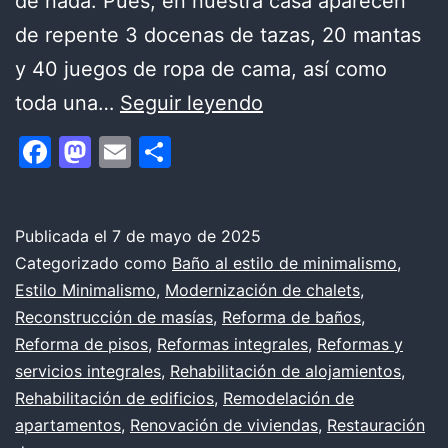
de nada. Pues, en nuestra casa aparecen
de repente 3 docenas de tazas, 20 mantas
y 40 juegos de ropa de cama, así como
Baño
toda una…
Seguir leyendo
al
Facebook
Mastodon
Email
Compartir
estilo
del
minimalismo
Publicada el
7 de mayo de 2025
Categorizado como
Baño al estilo de minimalismo
,
Estilo Minimalismo
,
Modernización de chalets
,
Reconstrucción de masías
,
Reforma de baños
,
Reforma de pisos
,
Reformas integrales
,
Reformas y
servicios integrales
,
Rehabilitación de alojamientos
,
Rehabilitación de edificios
,
Remodelación de
apartamentos
,
Renovación de viviendas
,
Restauración