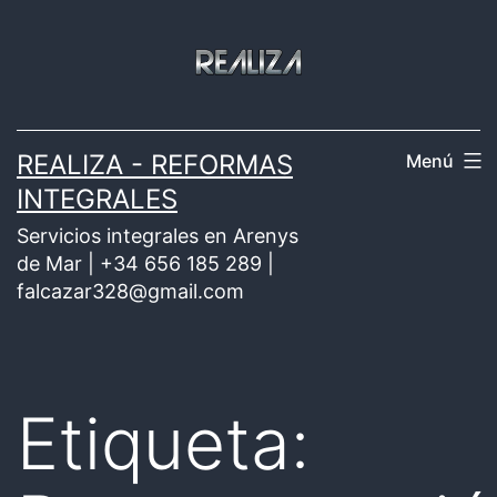
Saltar
al
contenido
REALIZA - REFORMAS
Menú
INTEGRALES
Servicios integrales en Arenys
de Mar | +34 656 185 289 |
falcazar328@gmail.com
Etiqueta: