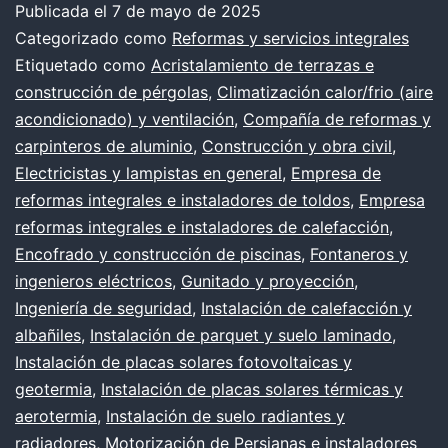
COSMÉT
Publicada el
7 de mayo de 2025
Categorizado como
Reformas y servicios integrales
O
Etiquetado como
Acristalamiento de terrazas e
FUNDAM
construcción de pérgolas
,
Climatización calor/frio (aire
acondicionado) y ventilación
,
Compañía de reformas y
carpinteros de aluminio
,
Construcción y obra civil
,
Electricistas y lampistas en general
,
Empresa de
reformas integrales e instaladores de toldos
,
Empresa
reformas integrales e instaladores de calefacción
,
Encofrado y construcción de piscinas
,
Fontaneros y
ingenieros eléctricos
,
Gunitado y proyección
,
Ingeniería de seguridad
,
Instalación de calefacción y
albañiles
,
Instalación de parquet y suelo laminado
,
Instalación de placas solares fotovoltaicas y
geotermia
,
Instalación de placas solares térmicas y
aerotermia
,
Instalación de suelo radiantes y
radiadores
,
Motorización de Persianas e instaladores