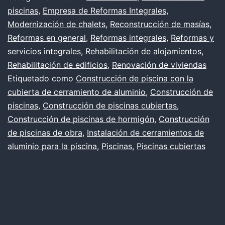
piscinas
,
Empresa de Reformas Integrales
,
Modernización de chalets
,
Reconstrucción de masías
,
Reformas en general
,
Reformas integrales
,
Reformas y
servicios integrales
,
Rehabilitación de alojamientos
,
Rehabilitación de edificios
,
Renovación de viviendas
Etiquetado como
Construcción de piscina con la
cubierta de cerramiento de aluminio
,
Construcción de
piscinas
,
Construcción de piscinas cubiertas
,
Construcción de piscinas de hormigón
,
Construcción
de piscinas de obra
,
Instalación de cerramientos de
aluminio para la piscina
,
Piscinas
,
Piscinas cubiertas