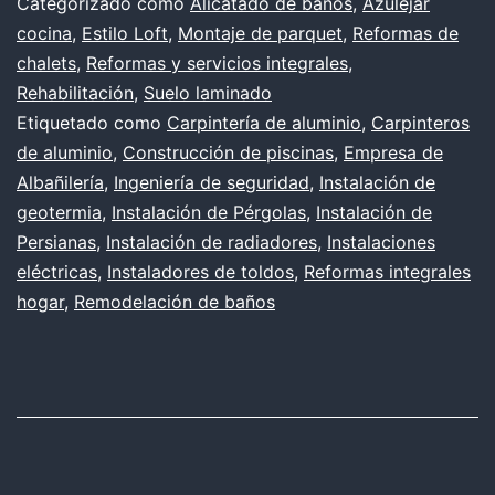
Categorizado como
Alicatado de baños
,
Azulejar
interior
cocina
,
Estilo Loft
,
Montaje de parquet
,
Reformas de
del
chalets
,
Reformas y servicios integrales
,
apartamento
Rehabilitación
,
Suelo laminado
Etiquetado como
Carpintería de aluminio
,
Carpinteros
al
de aluminio
,
Construcción de piscinas
,
Empresa de
estilo
Albañilería
,
Ingeniería de seguridad
,
Instalación de
Loft
geotermia
,
Instalación de Pérgolas
,
Instalación de
Persianas
,
Instalación de radiadores
,
Instalaciones
eléctricas
,
Instaladores de toldos
,
Reformas integrales
hogar
,
Remodelación de baños