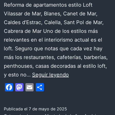
Reforma de apartamentos estilo Loft
Vilassar de Mar, Blanes, Canet de Mar,
Caldes d’Estrac, Calella, Sant Pol de Mar,
Cabrera de Mar Uno de los estilos más
relevantes en el interiorismo actual es el
loft. Seguro que notas que cada vez hay
más los restaurantes, cafeterías, barberías,
penthouses, casas decoradas al estilo loft,
Pared
y esto no…
Seguir leyendo
de
Facebook
Mastodon
Email
Compartir
ladrillo
en
el
Publicada el
7 de mayo de 2025