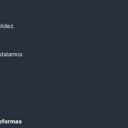
lidez.
nstalamos
eformas