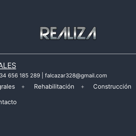
ALES
 +34 656 185 289 | falcazar328@gmail.com
rales
Rehabilitación
Construcción
Abrir
Abrir
el
el
ntacto
menú
menú