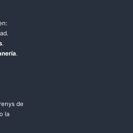
en:
ad.
s
.
anería
.
renys de
o la