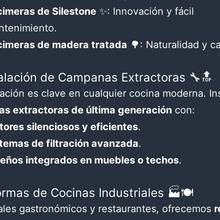
imeras de Silestone
✨: Innovación y fácil
ntenimiento.
cimeras de madera tratada
🌳: Naturalidad y ca
stalación de Campanas Extractoras 🔧🔝
lación es clave en cualquier cocina moderna. I
s extractoras de última generación
con:
ores silenciosos y eficientes
.
temas de filtración avanzada
.
seños integrados en muebles o techos
.
ormas de Cocinas Industriales 🏭🍽️
ales gastronómicos y restaurantes, ofrecemos
r