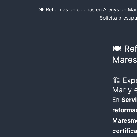
🍽️ Reformas de cocinas en Arenys de Mar
¡Solicita presup
🍽️ R
Mares
🏗️ Ex
Mar y 
En
Servi
reforma
Maresme
certific