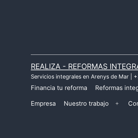
Saltar
al
contenido
REALIZA - REFORMAS INTEGR
Servicios integrales en Arenys de Mar |
Financia tu reforma
Reformas integ
Empresa
Nuestro trabajo
Co
Abrir
el
menú