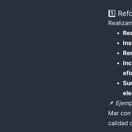
1️⃣ Re
Realiza
Red
Ins
Ren
Inc
efi
Sum
ele
📌
Ejemp
Mar co
calidad d