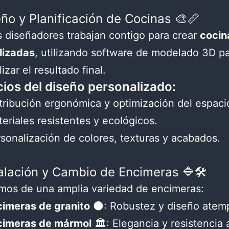
eño y Planificación de Cocinas 🎨📏
 diseñadores trabajan contigo para crear
cocin
lizadas
, utilizando software de modelado 3D p
izar el resultado final.
cios del diseño personalizado:
tribución ergonómica y optimización del espaci
eriales resistentes y ecológicos.
sonalización de colores, texturas y acabados.
talación y Cambio de Encimeras 🔷🛠️
mos de una amplia variedad de encimeras:
cimeras de granito
🌑: Robustez y diseño atemp
cimeras de mármol
🏛️: Elegancia y resistencia a