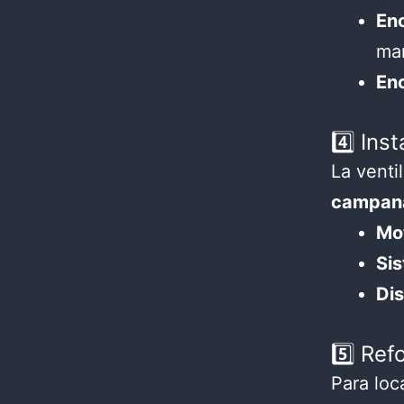
Enc
ma
En
4️⃣ In
La venti
campana
Mot
Sis
Di
5️⃣ Ref
Para loc