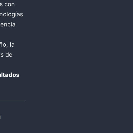
os con
cnologías
iencia
ño, la
es de
ultados
n