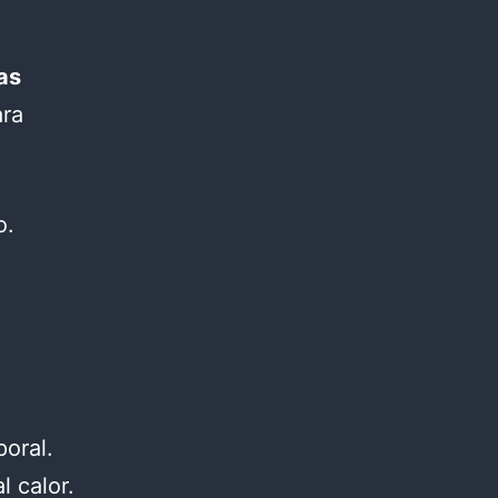
as
ara
o.
oral.
l calor.