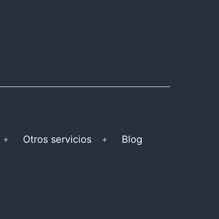
Otros servicios
Blog
Abrir
Abrir
el
el
menú
menú