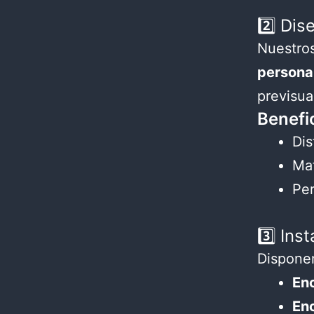
2️⃣ Dis
Nuestros
persona
previsual
Benefi
Dis
Mat
Per
3️⃣ Ins
Dispone
En
En