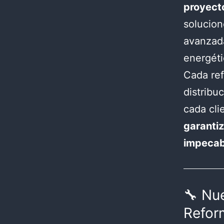
proyect
solucion
avanzada
energéti
Cada ref
distribu
cada cli
garantiz
impecab
🔧 Nu
Refor