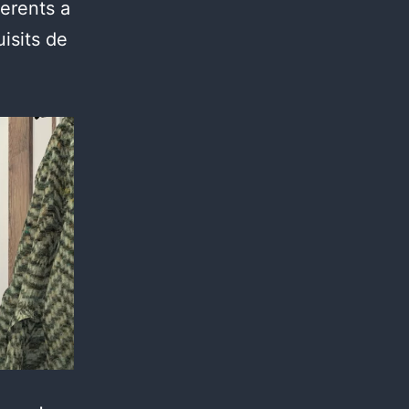
herents a
isits de