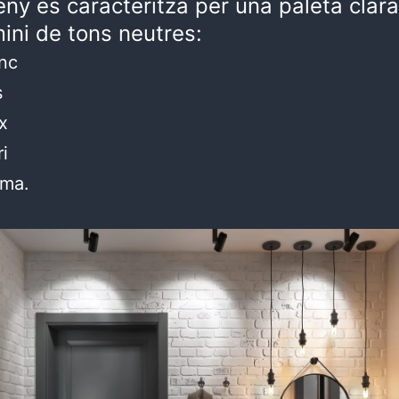
eny es caracteritza per una paleta clar
ini de tons neutres:
nc
s
x
ri
ema.