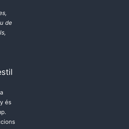
es,
iu de
ls,
stil
la
ny és
mp.
ccions