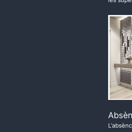
les supe
Absèn
L’absènc