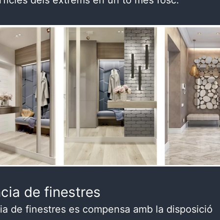
rfícies dels extrems en un to més fosc.
cia de finestres
ia de finestres es compensa amb la disposició