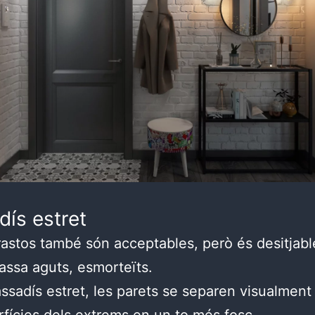
dís estret
rastos també són acceptables, però és desitjab
assa aguts, esmorteïts.
ssadís estret, les parets se separen visualment