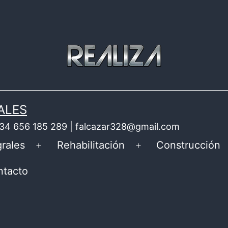
ALES
 +34 656 185 289 | falcazar328@gmail.com
rales
Rehabilitación
Construcción
Abrir
Abrir
el
el
ntacto
menú
menú