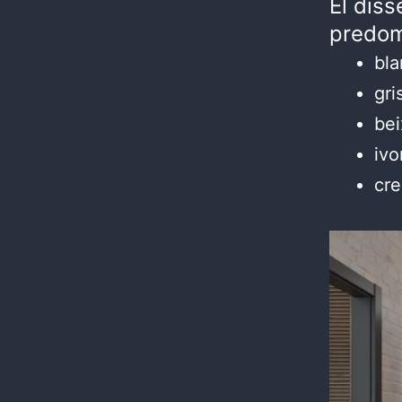
El diss
predom
bla
gri
bei
ivo
cr