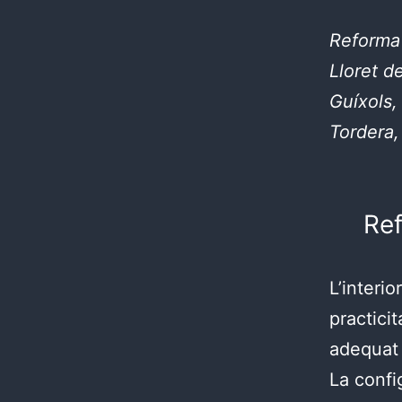
Reforma 
Lloret d
Guíxols,
Tordera, 
Ref
L’interio
practici
adequat 
La confi