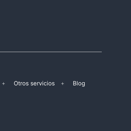
Otros servicios
Blog
Abrir
Abrir
el
el
menú
menú