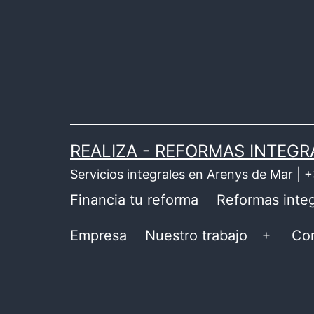
Saltar
al
contenido
REALIZA - REFORMAS INTEGR
Servicios integrales en Arenys de Mar |
Financia tu reforma
Reformas integ
Empresa
Nuestro trabajo
Co
Abrir
el
menú