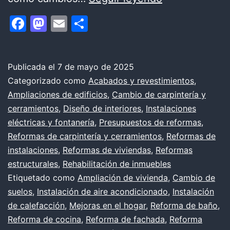
poco
Facebook
Mastodon
Email
Compartir
sobre
nuestros
servicios
Publicada el
7 de mayo de 2025
Categorizado como
Acabados y revestimientos
,
técnicos
Ampliaciones de edificios
,
Cambio de carpintería y
integrales
cerramientos
,
Diseño de interiores
,
Instalaciones
y
eléctricas y fontanería
,
Presupuestos de reformas
,
Reformas de carpintería y cerramientos
,
Reformas de
definición
instalaciones
,
Reformas de viviendas
,
Reformas
de
estructurales
,
Rehabilitación de inmuebles
cada
Etiquetado como
Ampliación de vivienda
,
Cambio de
uno
suelos
,
Instalación de aire acondicionado
,
Instalación
de calefacción
,
Mejoras en el hogar
,
Reforma de baño
,
Reforma de cocina
,
Reforma de fachada
,
Reforma