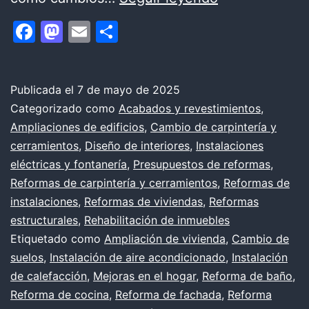
poco
Facebook
Mastodon
Email
Compartir
sobre
nuestros
servicios
Publicada el
7 de mayo de 2025
Categorizado como
Acabados y revestimientos
,
técnicos
Ampliaciones de edificios
,
Cambio de carpintería y
integrales
cerramientos
,
Diseño de interiores
,
Instalaciones
y
eléctricas y fontanería
,
Presupuestos de reformas
,
Reformas de carpintería y cerramientos
,
Reformas de
definición
instalaciones
,
Reformas de viviendas
,
Reformas
de
estructurales
,
Rehabilitación de inmuebles
cada
Etiquetado como
Ampliación de vivienda
,
Cambio de
uno
suelos
,
Instalación de aire acondicionado
,
Instalación
de calefacción
,
Mejoras en el hogar
,
Reforma de baño
,
Reforma de cocina
,
Reforma de fachada
,
Reforma