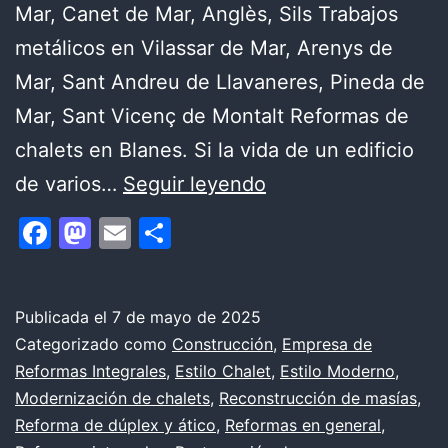
Mar, Canet de Mar, Anglès, Sils Trabajos
metálicos en Vilassar de Mar, Arenys de
Mar, Sant Andreu de Llavaneres, Pineda de
Mar, Sant Vicenç de Montalt Reformas de
chalets en Blanes. Si la vida de un edificio
Diseño
de varios…
Seguir leyendo
de
Facebook
Mastodon
Email
Compartir
un
moderno
chalet
Publicada el
7 de mayo de 2025
Categorizado como
Construcción
,
Empresa de
adosado
Reformas Integrales
,
Estilo Chalet
,
Estilo Moderno
,
Modernización de chalets
,
Reconstrucción de masías
,
Reforma de dúplex y ático
,
Reformas en general
,