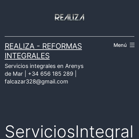
Saltar
al
contenido
REALIZA - REFORMAS
Menú
INTEGRALES
Servicios integrales en Arenys
de Mar | +34 656 185 289 |
falcazar328@gmail.com
ServiciosIntegral