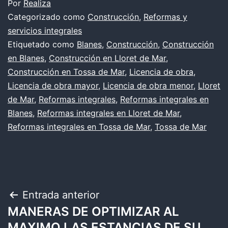
Por
Realiza
Categorizado como
Construcción
,
Reformas y
servicios integrales
Etiquetado como
Blanes
,
Construcción
,
Construcción
en Blanes
,
Construcción en Lloret de Mar
,
Construcción en Tossa de Mar
,
Licencia de obra
,
Licencia de obra mayor
,
Licencia de obra menor
,
Lloret
de Mar
,
Reformas integrales
,
Reformas integrales en
Blanes
,
Reformas integrales en Lloret de Mar
,
Reformas integrales en Tossa de Mar
,
Tossa de Mar
Navegación
Entrada anterior
MANERAS DE OPTIMIZAR AL
de
MAXIMO LAS ESTANCIAS DE SU