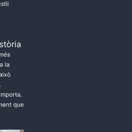
stil
stòria
omés
a la
 això
.
 importa.
lment que