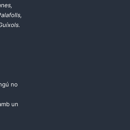
anes,
alafolls,
Guíxols.
ingú no
 amb un