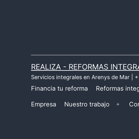
Saltar
al
contenido
REALIZA - REFORMAS INTEGR
Servicios integrales en Arenys de Mar |
Financia tu reforma
Reformas integ
Empresa
Nuestro trabajo
Co
Abrir
el
menú