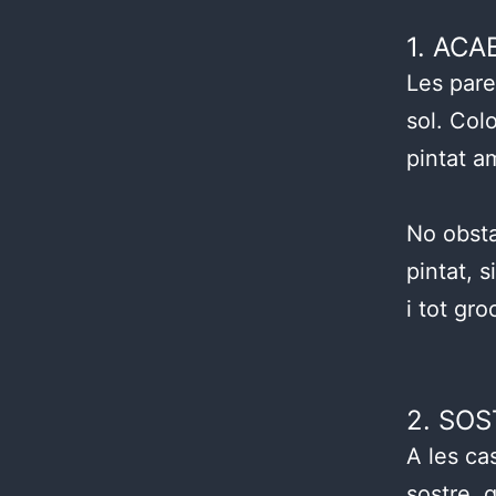
1. ACA
Les pare
sol. Col
pintat a
No obsta
pintat, 
i tot gro
2. SOS
A les ca
sostre, 