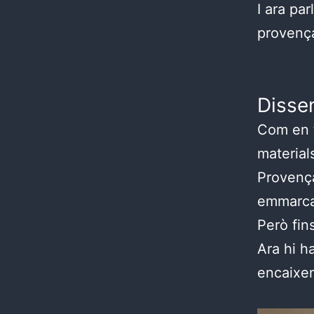
I ara pa
provença
Dissen
Com en to
material
Provença:
emmarcat
Però fin
Ara hi h
encaixe