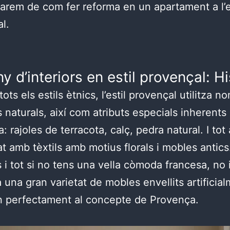
rlarem de com fer reforma en un apartament a l’e
l.
y d’interiors en estil provençal: Hi
ts els estils ètnics, l’estil provençal utilitza n
s naturals, així com atributs especials inherents 
 rajoles de terracota, calç, pedra natural. I tot
 amb tèxtils amb motius florals i mobles antics
s i tot si no tens una vella còmoda francesa, no
a una gran varietat de mobles envellits artificia
n perfectament al concepte de Provença.