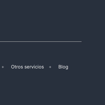
Otros servicios
Blog
Abrir
Abrir
el
el
menú
menú