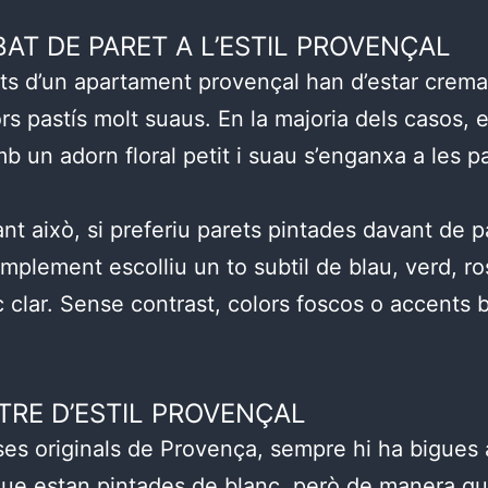
BAT DE PARET A L’ESTIL PROVENÇAL
ts d’un apartament provençal han d’estar crem
ors pastís molt suaus. En la majoria dels casos, 
mb un adorn floral petit i suau s’enganxa a les p
nt això, si preferiu parets pintades davant de 
simplement escolliu un to subtil de blau, verd, ro
c clar. Sense contrast, colors foscos o accents br
TRE D’ESTIL PROVENÇAL
ses originals de Provença, sempre hi ha bigues 
que estan pintades de blanc, però de manera q