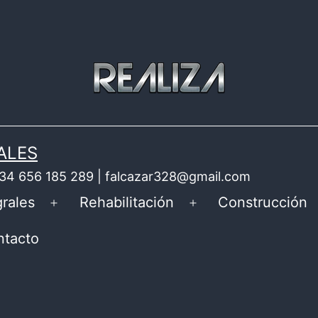
ALES
 +34 656 185 289 | falcazar328@gmail.com
rales
Rehabilitación
Construcción
Abrir
Abrir
el
el
ntacto
menú
menú