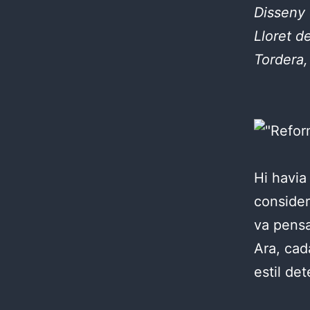
Disseny 
Lloret d
Tordera,
Hi havia
consider
va pensar
Ara, cad
estil det