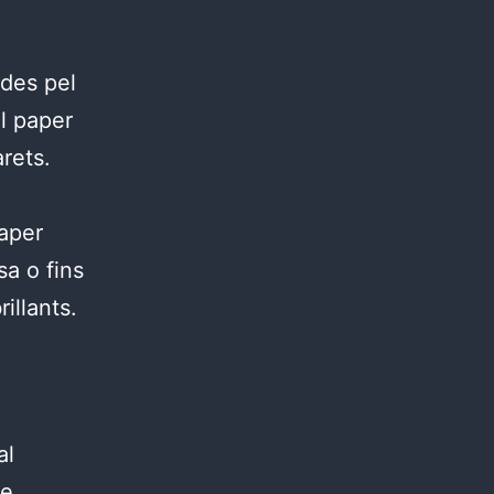
ades pel
el paper
arets.
paper
sa o fins
illants.
al
ue