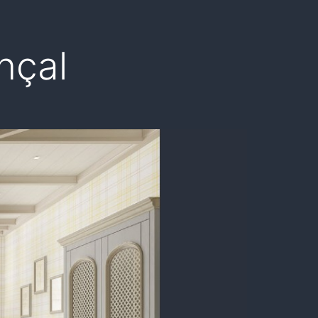
ençal