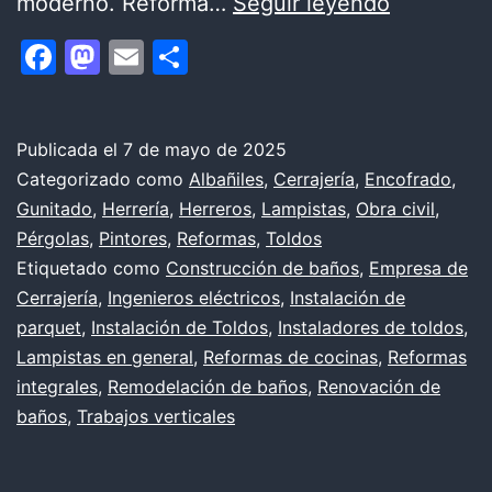
Remodela
moderno. Reforma…
Seguir leyendo
apartame
Facebook
Mastodon
Email
Compartir
(Parte
2)
Publicada el
7 de mayo de 2025
Categorizado como
Albañiles
,
Cerrajería
,
Encofrado
,
Gunitado
,
Herrería
,
Herreros
,
Lampistas
,
Obra civil
,
Pérgolas
,
Pintores
,
Reformas
,
Toldos
Etiquetado como
Construcción de baños
,
Empresa de
Cerrajería
,
Ingenieros eléctricos
,
Instalación de
parquet
,
Instalación de Toldos
,
Instaladores de toldos
,
Lampistas en general
,
Reformas de cocinas
,
Reformas
integrales
,
Remodelación de baños
,
Renovación de
baños
,
Trabajos verticales