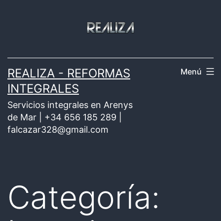
Saltar
al
contenido
REALIZA - REFORMAS
Menú
INTEGRALES
Servicios integrales en Arenys
de Mar | +34 656 185 289 |
falcazar328@gmail.com
Categoría: