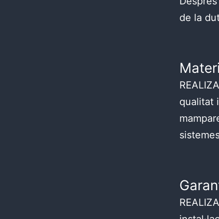
Després e
de la dut
Materi
REALIZA u
qualitat 
mampares
sistemes
Garan
REALIZA 
instal·l