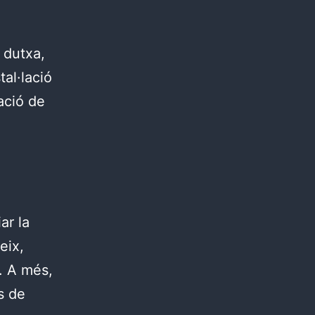
 dutxa,
tal·lació
lació de
ar la
eix,
. A més,
s de