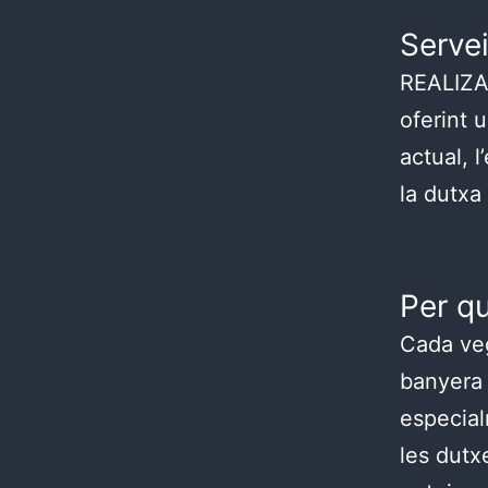
Serve
REALIZA 
oferint u
actual, l
la dutxa 
Per q
Cada veg
banyera 
especial
les dutx