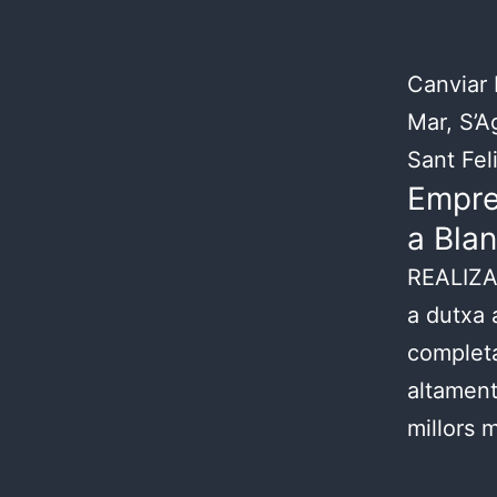
Canviar 
Mar, S’Ag
Sant Fel
Empre
a Bla
REALIZA 
a dutxa 
completa
altament
millors m