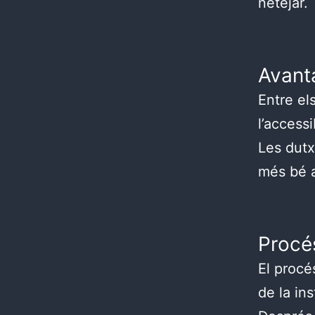
netejar.
Avant
Entre el
l’accessi
Les dutx
més bé a
Procé
El procé
de la in