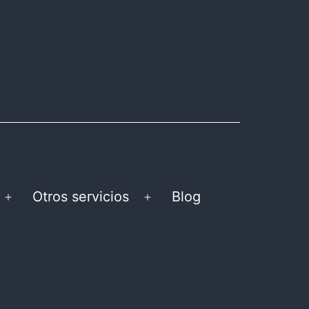
Otros servicios
Blog
Abrir
Abrir
el
el
menú
menú