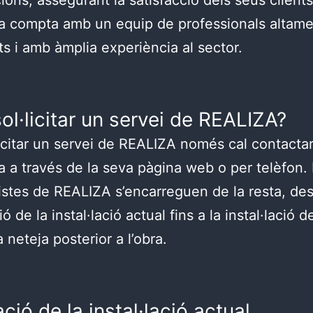
a compta amb un equip de professionals altam
ts i amb àmplia experiència al sector.
l·licitar un servei de REALIZA?
licitar un servei de REALIZA només cal contacta
a a través de la seva pàgina web o per telèfon. 
istes de REALIZA s’encarreguen de la resta, de
ió de la instal·lació actual fins a la instal·lació d
a neteja posterior a l’obra.
ció de la instal·lació actual