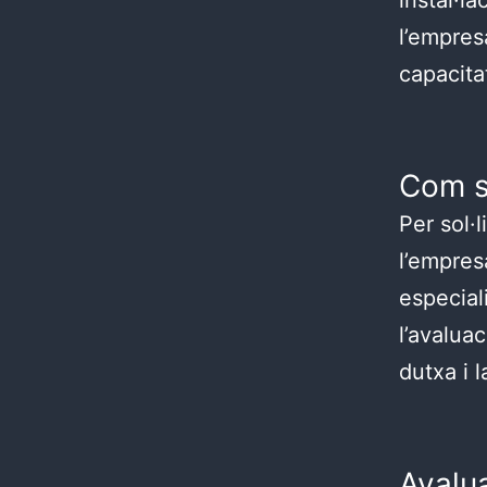
l’empres
capacita
Com so
Per sol·
l’empres
especial
l’avaluac
dutxa i l
Avalua