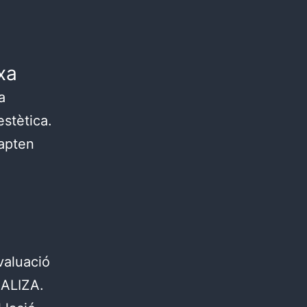
xa
a
’estètica.
dapten
valuació
REALIZA.