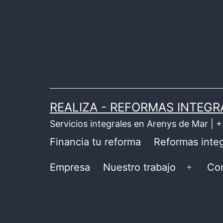
Saltar
al
contenido
REALIZA - REFORMAS INTEGR
Servicios integrales en Arenys de Mar |
Financia tu reforma
Reformas integ
Empresa
Nuestro trabajo
Co
Abrir
el
menú