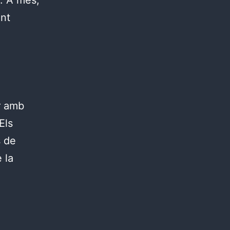
ent
r amb
Els
s de
e la