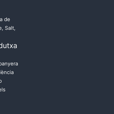
sa de
, Salt,
dutxa
 banyera
iència
p
els