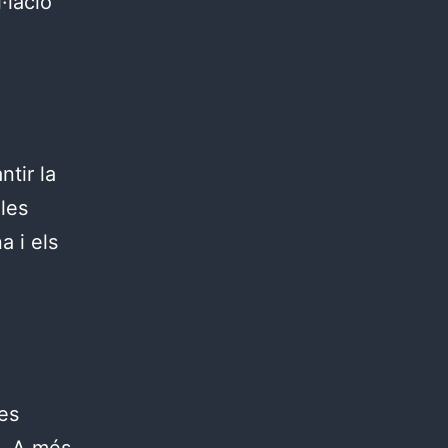
l·lació
ntir la
 les
a i els
ves
s. A més,