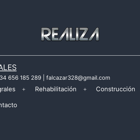
ALES
 +34 656 185 289 | falcazar328@gmail.com
rales
Rehabilitación
Construcción
Abrir
Abrir
el
el
ntacto
menú
menú