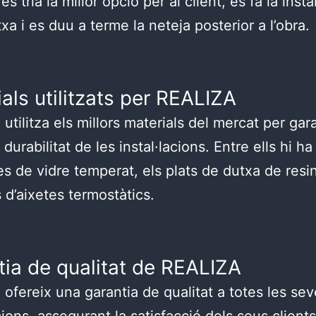
s tria la millor opció per al client, es fa la insta
xa i es duu a terme la neteja posterior a l’obra.
als utilitzats per REALIZA
tilitza els millors materials del mercat per gara
i durabilitat de les instal·lacions. Entre ells hi ha
 de vidre temperat, els plats de dutxa de resin
 d’aixetes termostàtics.
tia de qualitat de REALIZA
ofereix una garantia de qualitat a totes les se
acions, assegurant la satisfacció dels seus client