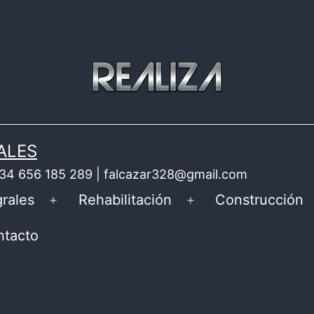
ALES
 +34 656 185 289 | falcazar328@gmail.com
rales
Rehabilitación
Construcción
Abrir
Abrir
el
el
ntacto
menú
menú