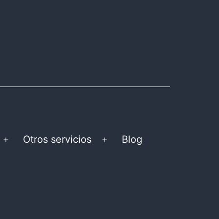
Otros servicios
Blog
Abrir
Abrir
el
el
menú
menú