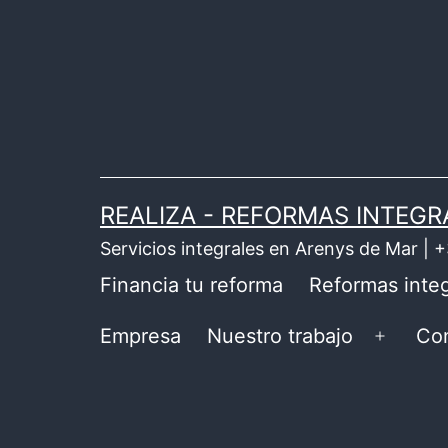
Saltar
al
contenido
REALIZA - REFORMAS INTEGR
Servicios integrales en Arenys de Mar |
Financia tu reforma
Reformas integ
Empresa
Nuestro trabajo
Co
Abrir
el
menú